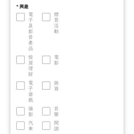
* 興趣
電
體
子
育
及
活
影
動
音
產
品
投
電
資
影
理
財
電
旅
子
遊
遊
戲
攝
音
影
樂
汽
閱
車
讀