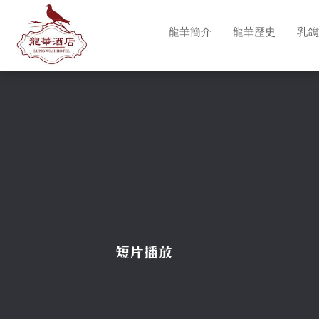
龍華簡介
龍華歷史
乳鴿
短片播放