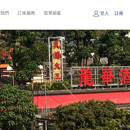
絡我們
訂座服務
龍華婚宴
登入
註冊